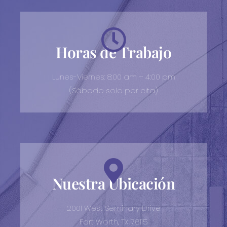
Horas de Trabajo
Lunes-Viernes: 8:00 am – 4:00 pm
(Sábado solo por cita)
Nuestra Ubicación
2001 West Seminary Drive
Fort Worth, TX 76115