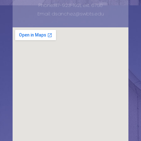
Phone:817-923-1921, ext. 6750
Email: dsanchez@swbts.edu