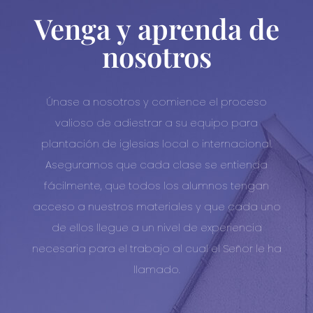
Venga y aprenda de
nosotros
Únase a nosotros y comience el proceso
valioso de adiestrar a su equipo para
plantación de iglesias local o internacional.
Aseguramos que cada clase se entienda
fácilmente, que todos los alumnos tengan
acceso a nuestros materiales y que cada uno
de ellos llegue a un nivel de experiencia
necesaria para el trabajo al cual el Señor le ha
llamado.