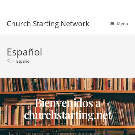
Church Starting Network
Menu
Español
>
Español
Bienvenidos a
churchstarting.net
Existimos para promover la plantación