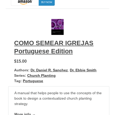
COMO SEMEAR IGREJAS
Portuguese Edition
$15.00
Authors:
Dr. Daniel R. Sanchez
,
Dr. Ebbie Smith
Series:
Church Planting
Tag:
Portuguese
A manual that helps people to use the concepts of the
book to design a contextualized church planting
strategy.
More info →