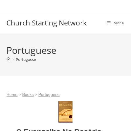
Skip
to
content
Church Starting Network
Menu
Portuguese
>
Portuguese
Home
>
Books
>
Portuguese