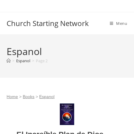
Skip
to
content
Church Starting Network
Menu
Espanol
>
Espanol
>
Page 2
Home
>
Books
>
Espanol