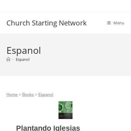
Skip
to
content
Church Starting Network
Menu
Espanol
>
Espanol
Home
>
Books
>
Espanol
Plantando Iglesias