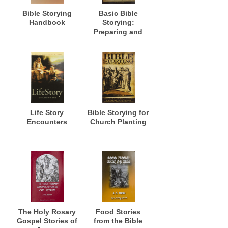
Bible Storying
Basic Bible
Handbook
Storying:
Preparing and
Presenting Bible
Stories for
Evangelism,
Discipleship,
Training and
Ministry
Life Story
Bible Storying for
Encounters
Church Planting
The Holy Rosary
Food Stories
Gospel Stories of
from the Bible