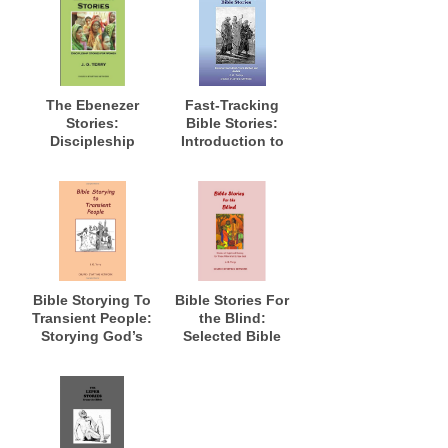
The Ebenezer
Fast-Tracking
Stories:
Bible Stories:
Discipleship
Introduction to
Stories for
Fast-Track
Women
Method and
Models
Bible Storying To
Bible Stories For
Transient People:
the Blind:
Storying God’s
Selected Bible
Word to Those in
Stories for the
Transition and
Blind: Stories of
Where Long Term
Healing for the
Access Is Not
Blind to See; and
Possible
Warning the
Seeing Who See,