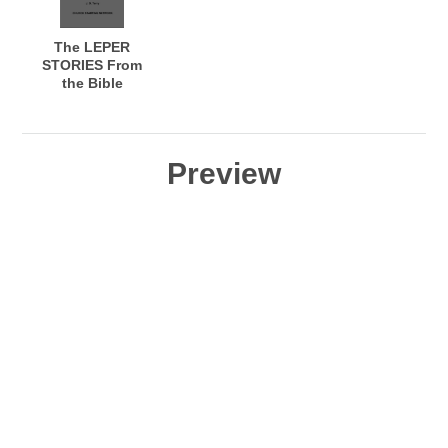
but do not
Perceive
The LEPER
STORIES From
the Bible
Preview