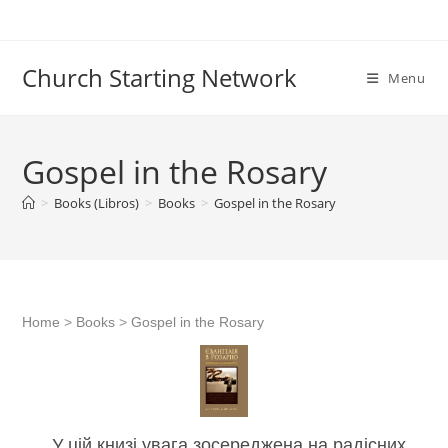
Skip
to
content
Church Starting Network
Menu
Gospel in the Rosary
>
Books (Libros)
>
Books
>
Gospel in the Rosary
Home
>
Books
>
Gospel in the Rosary
У цій книзі увага зосереджена на радісних,