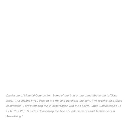
Disclosure of Material Connection: Some of the links in the page above are "affiliate
links." This means if you click on the link and purchase the item, I will receive an affiliate
commission. I am disclosing this in accordance with the Federal Trade Commission's
16
CFR, Part 255
: "Guides Concerning the Use of Endorsements and Testimonials in
Advertising."