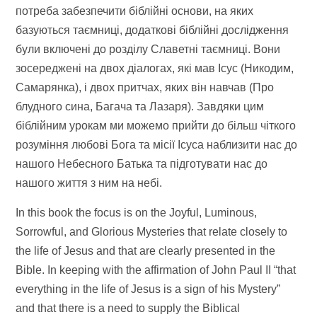
потреба забезпечити біблійні основи, на яких
базуються таємниці, додаткові біблійні дослідження
були включені до розділу Славетні таємниці. Вони
зосереджені на двох діалогах, які мав Ісус (Никодим,
Самарянка), і двох притчах, яких він навчав (Про
блудного сина, Багача та Лазаря). Завдяки цим
біблійним урокам ми можемо прийти до більш чіткого
розуміння любові Бога та місії Ісуса наблизити нас до
нашого Небесного Батька та підготувати нас до
нашого життя з ним на небі.
In this book the focus is on the Joyful, Luminous,
Sorrowful, and Glorious Mysteries that relate closely to
the life of Jesus and that are clearly presented in the
Bible. In keeping with the affirmation of John Paul II “that
everything in the life of Jesus is a sign of his Mystery”
and that there is a need to supply the Biblical