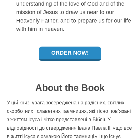
understanding of the love of God and of the
mission of Jesus to draw us near to our
Heavenly Father, and to prepare us for our life
with him in heaven.
ORDER NOW!
About the Book
У цій книзі увага зосереджена на радісних, світлих,
скорботних і славетних таємницях, які тісно пов’язані
з життям Ісуса і чітко представлені в Біблії. У
відповідності до ствердження Івана Павла ІІ, «що все
в житті Ісуса є ознакою Його таємниці» і що існує