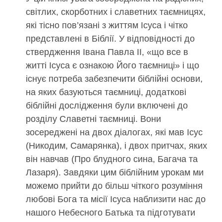
світлих, скорботних і славетних таємницях,
які тісно пов’язані з життям Ісуса і чітко
представлені в Біблії. У відповідності до
ствердження Івана Павла ІІ, «що все в
житті Ісуса є ознакою Його таємниці» і що
існує потреба забезпечити біблійні основи,
на яких базуються таємниці, додаткові
біблійні дослідження були включені до
розділу Славетні таємниці. Вони
зосереджені на двох діалогах, які мав Ісус
(Никодим, Самарянка), і двох притчах, яких
він навчав (Про блудного сина, Багача та
Лазаря). Завдяки цим біблійним урокам ми
можемо прийти до більш чіткого розуміння
любові Бога та місії Ісуса наблизити нас до
нашого Небесного Батька та підготувати