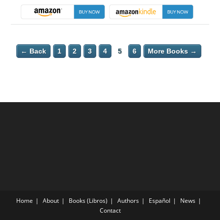
← Back
1
2
3
4
5
6
More Books →
Home
About
Books (Libros)
Authors
Español
News
Contact