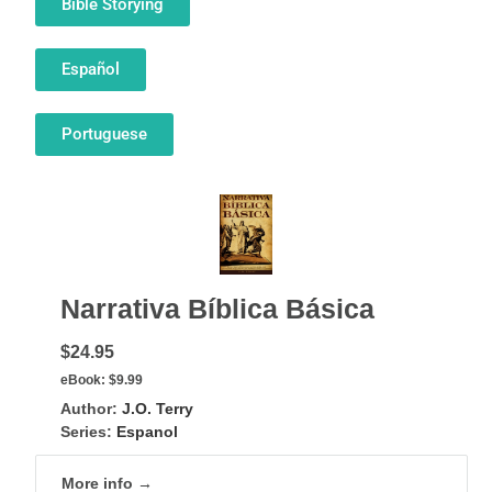
Bible Storying
Español
Portuguese
Narrativa Bíblica Básica
$24.95
eBook:
$9.99
Author:
J.O. Terry
Series:
Espanol
More info →